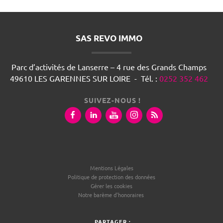
SAS REVO IMMO
Parc d’activités de Lanserre – 4 rue des Grands Champs
49610
LES GARENNES SUR LOIRE
-
Tél.
:
0252 352 462
SUIVEZ-NOUS !
Mentions Légales
Politique de protection des données
Gérer les cookies
Notre barème d'honoraires
PARTAGER :