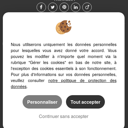
Afin de vous offrir un confort de lecture permanent, depuis votre
Nous utiliserons uniquement les données personnelles
PC, votre tablette ou votre smartphone, notre site s'adapte
pour lesquelles vous avez donné votre accord. Vous
automatiquement aux différents types d'écrans
pouvez les modifier à n'importe quel moment via la
rubrique "Gérer les cookies" en bas de notre site, à
Logiciel transaction
l'exception des cookies essentiels à son fonctionnement.
Création site internet
Pour plus d'informations sur vos données personnelles,
Référencement site immobilier
veuillez consulter
notre politique de protection des
données
.
Personnaliser
Tout accepter
Continuer sans accepter